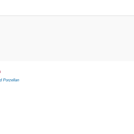
n
d Porzellan