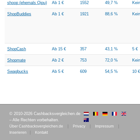
shoop (ehemals Qipu)
Ab 1 €
1552
49,7 %
Kei
ShopBuddies
Ab 1 €
1921
88,6 %
Kei
ShopCash
Ab 15 €
357
43,1 %
5 €
Shopmate
Ab 2 €
753
72,0 %
Kei
Swagbucks
Ab 5 €
609
54,5 %
10 
© 2010-2026 Cashbacksvergleichen.de
– Alle Rechten vorbehalten.
|
|
|
Über Cashbacksvergleichen.de
Privacy
Impressum
|
Inserieren
Kontakt