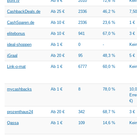
Boni.tv
Ab 8 €
2010
72,6 %
Kei
CashbackDeals.de
Ab 25 €
2336
46,2 %
7,50
CashSparen.de
Ab 10 €
2336
23,6 %
1 €
elitebonus
Ab 10 €
941
67,0 %
3 €
ideal-shoppen
Ab 1 €
0
-
Kei
iGraal
Ab 20 €
95
48,3 %
5 €
Link-o-mat
Ab 1 €
6777
60,0 %
Kei
mycashbacks
Ab 1 €
8
78,0 %
10,0
Erre
€)
prozenthaus24
Ab 20 €
342
68,7 %
3 €
Qassa
Ab 1 €
109
14,6 %
Kei