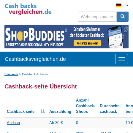
Cashbacksvergleichen.de
Toggle
naviga
Startseite
>
Cashback-Anbieter
Cashback-seite Übersicht
Anzahl
Cashback-
Durchschn.
Anm
Cashback-seite
Auszahlung
Shops
cashback
bon
Andasa
Ab 30 €
0
-
10 €