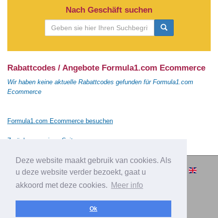
Nach Geschäft suchen
Rabattcodes / Angebote Formula1.com Ecommerce
Wir haben keine aktuelle Rabattcodes gefunden für Formula1.com
Ecommerce
Formula1.com Ecommerce besuchen
Zurück zur vorigen Seite
Deze website maakt gebruik van cookies. Als
© 2010-2026 Cashbacksvergleichen.de
u deze website verder bezoekt, gaat u
– Alle Rechten vorbehalten.
akkoord met deze cookies.
Meer info
|
|
|
Über Cashbacksvergleichen.de
Privacy
Impressum
|
Inserieren
Kontakt
Ok