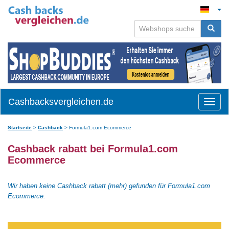
Cashbacksvergleichen.de
Toggle
naviga
Startseite
>
Cashback
>
Formula1.com Ecommerce
Cashback rabatt bei Formula1.com
Ecommerce
Wir haben keine Cashback rabatt (mehr) gefunden für Formula1.com
Ecommerce.