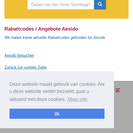
Rabattcodes / Angebote Aesido
Wir haben keine aktuelle Rabattcodes gefunden für Aesido
Aesido besuchen
Zurück zur vorigen Seite
Deze website maakt gebruik van cookies. Als
© 2010-2026 Cashbacksvergleichen.de
u deze website verder bezoekt, gaat u
– Alle Rechten vorbehalten.
akkoord met deze cookies.
Meer info
|
|
|
Über Cashbacksvergleichen.de
Privacy
Impressum
|
Inserieren
Kontakt
Ok