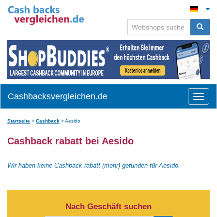
Cashbacksvergleichen.de
Toggle
naviga
Startseite
>
Cashback
>
Aesido
Cashback rabatt bei Aesido
Wir haben keine Cashback rabatt (mehr) gefunden für Aesido.
Nach Geschäft suchen