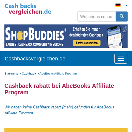
Cashbacksvergleichen.de
Toggle
naviga
Startseite
>
Cashback
>
AbeBooks Affiliate Program
Cashback rabatt bei AbeBooks Affiliate
Program
Wir haben keine Cashback rabatt (mehr) gefunden für AbeBooks
Affiliate Program.