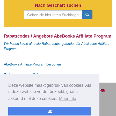
Nach Geschäft suchen
Rabattcodes / Angebote AbeBooks Affiliate Program
Wir haben keine aktuelle Rabattcodes gefunden für AbeBooks Affiliate
Program
AbeBooks Affiliate Program besuchen
Zurück zur vorigen Seite
Deze website maakt gebruik van cookies. Als
© 2010-2026 Cashbacksvergleichen.de
u deze website verder bezoekt, gaat u
– Alle Rechten vorbehalten.
akkoord met deze cookies.
Meer info
|
|
|
Über Cashbacksvergleichen.de
Privacy
Impressum
|
Inserieren
Kontakt
Ok